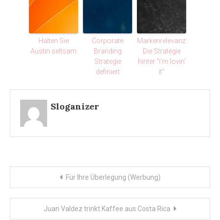
Halten Sie
Corporate
Markenrelevanz:
Austin seltsam
Branding
Die Strategie
Strategie
hinter “i’m lovin’
definiert
it”
Sloganizer
Post
Für Ihre Überlegung (Werbung)
navigation
Juan Valdez trinkt Kaffee aus Costa Rica