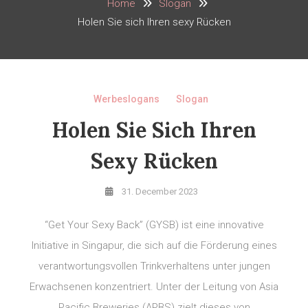
Home
Slogan
Holen Sie sich Ihren sexy Rücken
Werbeslogans
Slogan
Holen Sie Sich Ihren
Sexy Rücken
31. December 2023
“Get Your Sexy Back” (GYSB) ist eine innovative
Initiative in Singapur, die sich auf die Förderung eines
verantwortungsvollen Trinkverhaltens unter jungen
Erwachsenen konzentriert. Unter der Leitung von Asia
Pacific Breweries (APBS) zielt dieses von