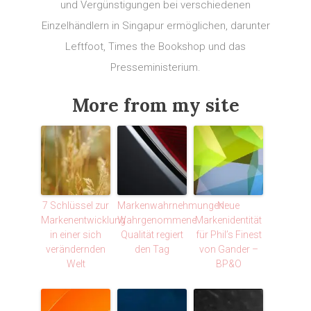
und Vergünstigungen bei verschiedenen
Einzelhändlern in Singapur ermöglichen, darunter
Leftfoot, Times the Bookshop und das
Presseministerium.
More from my site
7 Schlüssel zur
Markenwahrnehmungen:
Neue
Markenentwicklung
Wahrgenommene
Markenidentität
in einer sich
Qualität regiert
für Phil’s Finest
verändernden
den Tag
von Gander –
Welt
BP&O