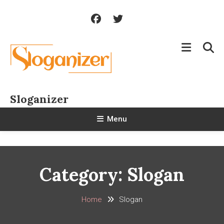
Skip
To
Content
Sloganizer
Menu
Category:
Slogan
Home
Slogan