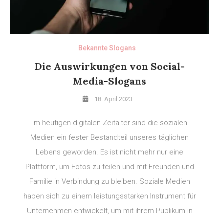
Bekannte Slogans
Die Auswirkungen von Social-
Media-Slogans
18. April 2023
Im heutigen digitalen Zeitalter sind die sozialen
Medien ein fester Bestandteil unseres täglichen
Lebens geworden. Es ist nicht mehr nur eine
Plattform, um Fotos zu teilen und mit Freunden und
Familie in Verbindung zu bleiben. Soziale Medien
haben sich zu einem leistungsstarken Instrument für
Unternehmen entwickelt, um mit ihrem Publikum in