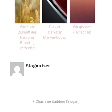
Wie KI die
Die vier
Wir glauben
Zukunft des
stärksten
(Hofschild)
Personal
Marken-Codes
Branding
verändert
Sloganizer
Post
Chashme Baddoor (Slogan)