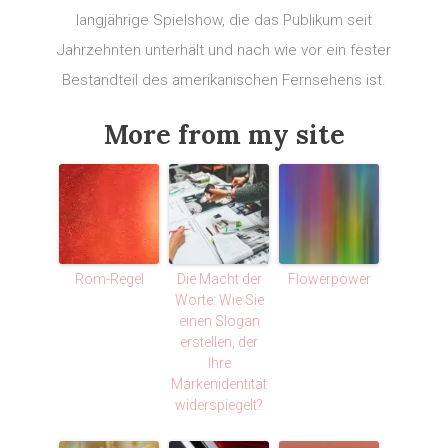
langjährige Spielshow, die das Publikum seit
Jahrzehnten unterhält und nach wie vor ein fester
Bestandteil des amerikanischen Fernsehens ist.
More from my site
Rom-Regel
Die Macht der
Flowerpower
Worte: Wie Sie
einen Slogan
erstellen, der
Ihre
Markenidentität
widerspiegelt?