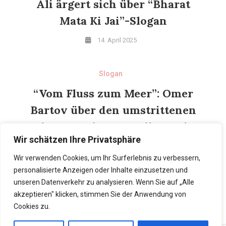
Ali ärgert sich über “Bharat
Mata Ki Jai”-Slogan
14. April 2025
Slogan
“Vom Fluss zum Meer”: Omer
Bartov über den umstrittenen
Slogan und warum die Zwei-
Wir schätzen Ihre Privatsphäre
Staaten-Lösung nicht
realisierbar ist
Wir verwenden Cookies, um Ihr Surferlebnis zu verbessern,
personalisierte Anzeigen oder Inhalte einzusetzen und
7. April 2025
unseren Datenverkehr zu analysieren. Wenn Sie auf „Alle
akzeptieren" klicken, stimmen Sie der Anwendung von
Cookies zu.