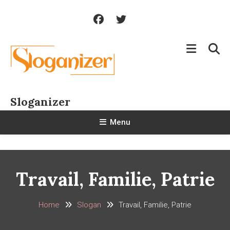
Skip
To
Content
Sloganizer
Menu
Travail, Familie, Patrie
Home
Slogan
Travail, Familie, Patrie