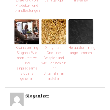
Erstellung von
can’t get up!
fraternité
Produkten und
Dienstleistungen
Brainstorming
Storybrand
Herausforderung
Slogans: Wie
One-Liner
angenommen
man kreative
Beispiele und
und
wie Sie einen für
einprägsame
Ihr
Slogans
Unternehmen
generiert
erstellen
Sloganizer