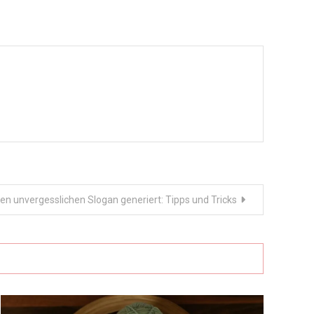
en unvergesslichen Slogan generiert: Tipps und Tricks