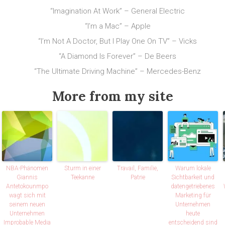
“Imagination At Work” – General Electric
“I’m a Mac” – Apple
“I’m Not A Doctor, But I Play One On TV” – Vicks
“A Diamond Is Forever” – De Beers
“The Ultimate Driving Machine” – Mercedes-Benz
More from my site
NBA-Phänomen
Sturm in einer
Travail, Familie,
Warum lokale
Giannis
Teekanne
Patrie
Sichtbarkeit und
Antetokounmpo
datengetriebenes
wagt sich mit
Marketing für
seinem neuen
Unternehmen
Unternehmen
heute
Improbable Media
entscheidend sind