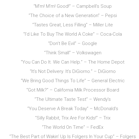
“M’m! M’m! Good!” – Campbell’s Soup
“The Choice of a New Generation” – Pepsi
“Tastes Great, Less Filling” – Miller Lite
“I’d Like To Buy The World A Coke” – Coca-Cola
“Don’t Be Evil” – Google
“Think Small” – Volkswagen
“You Can Do It. We Can Help.” – The Home Depot
“It’s Not Delivery. It’s DiGiorno.” – DiGiorno
“We Bring Good Things To Life” – General Electric
“Got Milk?” – California Milk Processor Board
“The Ultimate Taste Test” – Wendy’s
“You Deserve A Break Today” – McDonald’s
“Silly Rabbit, Trix Are For Kids!” – Trix
“The World On Time” – FedEx
“The Best Part of Wakin’ Up Is Folgers In Your Cup” – Folgers