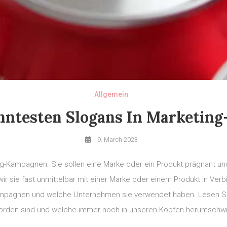
Allgemein
nntesten Slogans In Marketi
9. March 2023
ing-Kampagnen. Sie sollen eine Marke oder ein Produkt prägnant un
wir sie fast unmittelbar mit einer Marke oder einem Produkt in Ver
ampagnen und welche Unternehmen sie verwendet haben. Lesen Sie
rden sind und welche immer noch in unseren Köpfen herumschwi