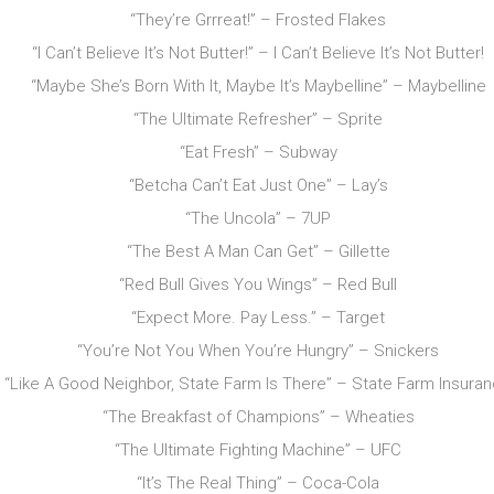
“They’re Grrreat!” – Frosted Flakes
“I Can’t Believe It’s Not Butter!” – I Can’t Believe It’s Not Butter!
“Maybe She’s Born With It, Maybe It’s Maybelline” – Maybelline
“The Ultimate Refresher” – Sprite
“Eat Fresh” – Subway
“Betcha Can’t Eat Just One” – Lay’s
“The Uncola” – 7UP
“The Best A Man Can Get” – Gillette
“Red Bull Gives You Wings” – Red Bull
“Expect More. Pay Less.” – Target
“You’re Not You When You’re Hungry” – Snickers
“Like A Good Neighbor, State Farm Is There” – State Farm Insura
“The Breakfast of Champions” – Wheaties
“The Ultimate Fighting Machine” – UFC
“It’s The Real Thing” – Coca-Cola