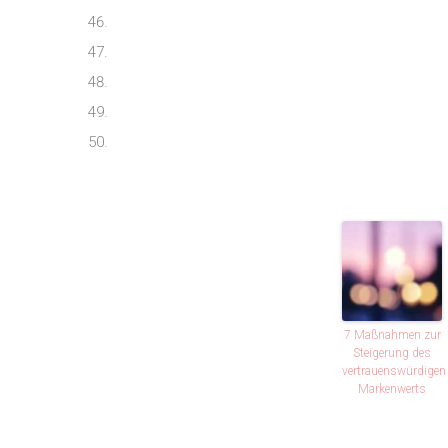
7 Maßnahmen zur
Steigerung des
vertrauenswürdigen
Markenwerts