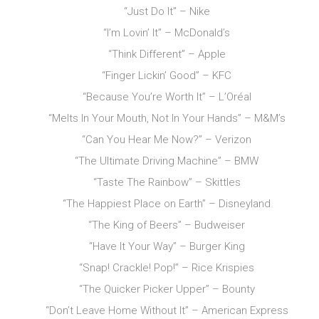
“Just Do It” – Nike
“I’m Lovin’ It” – McDonald’s
“Think Different” – Apple
“Finger Lickin’ Good” – KFC
“Because You’re Worth It” – L’Oréal
“Melts In Your Mouth, Not In Your Hands” – M&M’s
“Can You Hear Me Now?” – Verizon
“The Ultimate Driving Machine” – BMW
“Taste The Rainbow” – Skittles
“The Happiest Place on Earth” – Disneyland
“The King of Beers” – Budweiser
“Have It Your Way” – Burger King
“Snap! Crackle! Pop!” – Rice Krispies
“The Quicker Picker Upper” – Bounty
“Don’t Leave Home Without It” – American Express