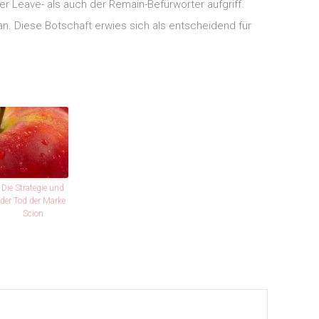
r Leave- als auch der Remain-Befürworter aufgriff.
an. Diese Botschaft erwies sich als entscheidend für
Die Strategie und
der Tod der Marke
Scion