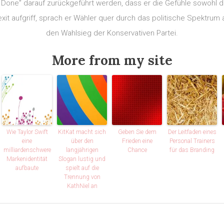
 Done” darauf zurückgeführt werden, dass er die Gefühle sowohl de
t aufgriff, sprach er Wähler quer durch das politische Spektrum 
den Wahlsieg der Konservativen Partei.
More from my site
Wie Taylor Swift
KitKat macht sich
Geben Sie dem
Der Leitfaden eines
eine
über den
Frieden eine
Personal Trainers
milliardenschwere
langjährigen
Chance
für das Branding
Markenidentität
Slogan lustig und
aufbaute
spielt auf die
Trennung von
KathNiel an