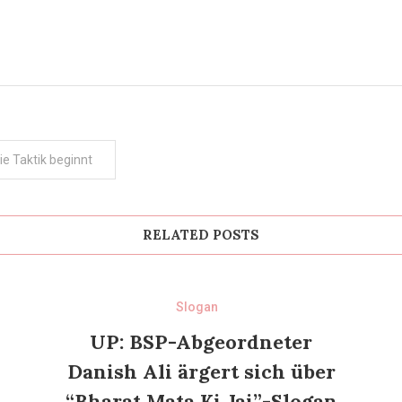
e Taktik beginnt
RELATED POSTS
Slogan
UP: BSP-Abgeordneter
Danish Ali ärgert sich über
“Bharat Mata Ki Jai”-Slogan