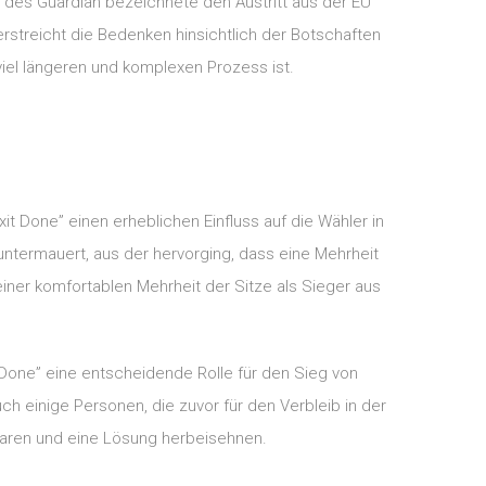
 des Guardian bezeichnete den Austritt aus der EU
erstreicht die Bedenken hinsichtlich der Botschaften
 viel längeren und komplexen Prozess ist.
t Done” einen erheblichen Einfluss auf die Wähler in
ntermauert, aus der hervorging, dass eine Mehrheit
iner komfortablen Mehrheit der Sitze als Sieger aus
t Done” eine entscheidende Rolle für den Sieg von
ch einige Personen, die zuvor für den Verbleib in der
waren und eine Lösung herbeisehnen.