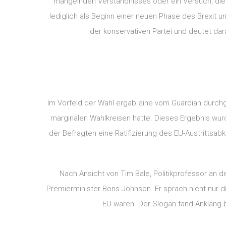
mangelnden Verständnisses oder ein Versuch, die 
lediglich als Beginn einer neuen Phase des Brexit u
der konservativen Partei und deutet dara
Im Vorfeld der Wahl ergab eine vom Guardian durchge
marginalen Wahlkreisen hatte. Dieses Ergebnis wur
der Befragten eine Ratifizierung des EU-Austrittsa
Nach Ansicht von Tim Bale, Politikprofessor an d
Premierminister Boris Johnson. Er sprach nicht nur d
EU waren. Der Slogan fand Anklang 