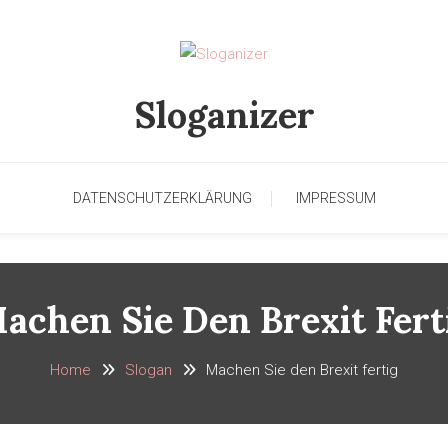
Sloganizer
DATENSCHUTZERKLÄRUNG
IMPRESSUM
achen Sie Den Brexit Fert
Home
Slogan
Machen Sie den Brexit fertig