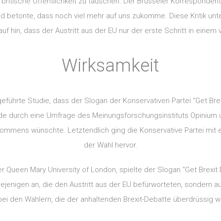
britische Öffentlichkeit zu täuschen. Der Brüsseler Korrespondent
nd betonte, dass noch viel mehr auf uns zukomme. Diese Kritik unt
uf hin, dass der Austritt aus der EU nur der erste Schritt in einem
Wirksamkeit
führte Studie, dass der Slogan der Konservativen Partei “Get Brexi
de durch eine Umfrage des Meinungsforschungsinstituts Opinium u
bkommens wünschte. Letztendlich ging die Konservative Partei mit e
der Wahl hervor.
er Queen Mary University of London, spielte der Slogan “Get Brexi
iejenigen an, die den Austritt aus der EU befürworteten, sondern au
bei den Wählern, die der anhaltenden Brexit-Debatte überdrüssig 