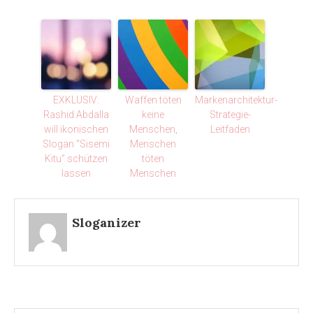
EXKLUSIV:
Waffen töten
Markenarchitektur-
Rashid Abdalla
keine
Strategie-
will ikonischen
Menschen,
Leitfaden
Slogan “Sisemi
Menschen
Kitu” schützen
töten
lassen
Menschen
Sloganizer