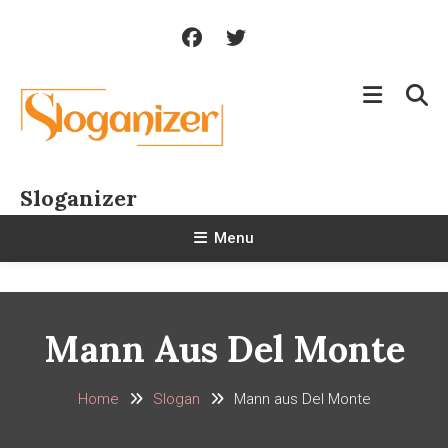
Skip
To
Content
Sloganizer
Menu
Mann Aus Del Monte
Home
Slogan
Mann aus Del Monte