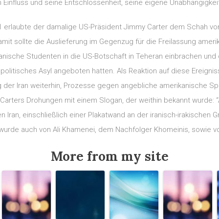
 Einfluss und seine Entschlossenheit, seine eigene Unabhängigkei
81 erlaubte der damalige US-Präsident Jimmy Carter dem Schah vo
it sollte die Auslieferung im Gegenzug für die Freilassung amerik
iranische Studenten in die US-Botschaft in Teheran einbrachen un
politisches Asyl angeboten hatten. Als Reaktion auf diese Erei
der Iran weiterhin, Prozesse gegen angebliche amerikanische Spi
auf Carters Drohungen mit einem Slogan, der weithin bekannt wurde: 
Iran, einschließlich einer Plakatwand an der iranisch-irakischen 
wurde auch von Ali Khamenei, dem Nachfolger Khomeinis, sowie v
More from my site