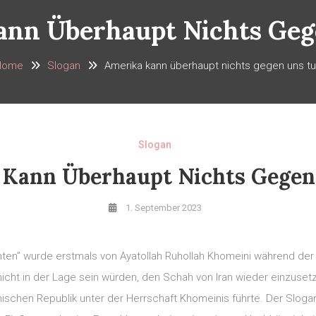
ann Überhaupt Nichts Geg
Home
Slogan
Amerika kann überhaupt nichts gegen uns t
Slogan
 Kann Überhaupt Nichts Gegen
1. September 2023
ten” wurde erstmals von Ayatollah Ruhollah Khomeini während der 
n nicht in der Lage sein würden, den Schah von Iran wieder einzus
amischen Republik unter der Herrschaft Khomeinis führte. Der Slo