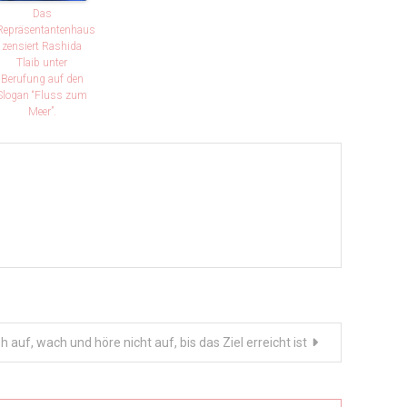
Das
Repräsentantenhaus
zensiert Rashida
Tlaib unter
Berufung auf den
Slogan “Fluss zum
Meer”.
h auf, wach und höre nicht auf, bis das Ziel erreicht ist