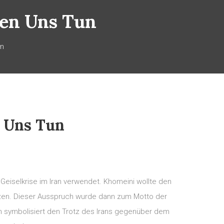
en Uns Tun
un
 Uns Tun
Geiselkrise im Iran verwendet. Khomeini wollte den
etzen. Dieser Ausspruch wurde dann zum Motto der
gan symbolisiert den Trotz des Irans gegenüber dem