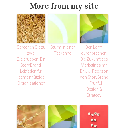
More from my site
Sprechen Sie zu
Sturm in einer
Den Lärm
zwei
Teekanne
durchbrechen:
Zielgruppen: Ein
Die Zukunft des
StoryBrand-
Marketings mit
Leitfaden für
Dr. J.J. Peterson
gemeinnützige
von StoryBrand
Organisationen
– Fruitful
Design &
Strategy