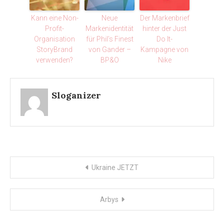
Kann eine Non-
Neue
Der Markenbrief
Profit-
Markenidentität
hinter der Just
Organisation
für Phil’s Finest
Do It-
StoryBrand
von Gander –
Kampagne von
verwenden?
BP&O
Nike
Sloganizer
Post
Ukraine JETZT
navigation
Arbys