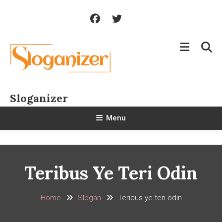
Skip
To
Content
Sloganizer
Menu
Teribus Ye Teri Odin
Home
Slogan
Teribus ye teri odin