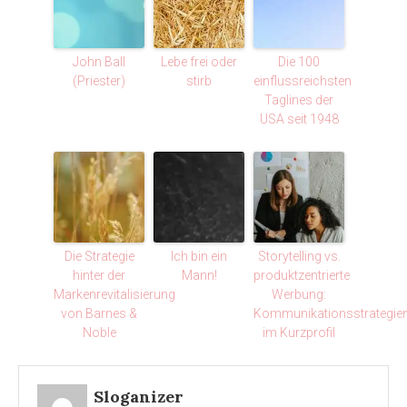
John Ball
Lebe frei oder
Die 100
(Priester)
stirb
einflussreichsten
Taglines der
USA seit 1948
Die Strategie
Ich bin ein
Storytelling vs.
hinter der
Mann!
produktzentrierte
Markenrevitalisierung
Werbung:
von Barnes &
Kommunikationsstrategie
Noble
im Kurzprofil
Sloganizer