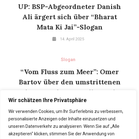
UP: BSP-Abgeordneter Danish
Ali ärgert sich über “Bharat
Mata Ki Jai”-Slogan
14. April 2025
Slogan
“Vom Fluss zum Meer”: Omer
Bartov über den umstrittenen
Slogan und warum die Zwei-
Wir schätzen Ihre Privatsphäre
Staaten-Lösung nicht
realisierbar ist
Wir verwenden Cookies, um Ihr Surferlebnis zu verbessern,
personalisierte Anzeigen oder Inhalte einzusetzen und
7. April 2025
unseren Datenverkehr zu analysieren. Wenn Sie auf „Alle
akzeptieren" klicken, stimmen Sie der Anwendung von