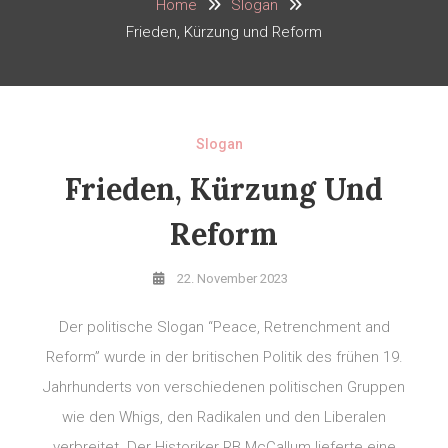
Home
Slogan
Frieden, Kürzung und Reform
Slogan
Frieden, Kürzung Und
Reform
22. November 2023
Der politische Slogan “Peace, Retrenchment and
Reform” wurde in der britischen Politik des frühen 19.
Jahrhunderts von verschiedenen politischen Gruppen
wie den Whigs, den Radikalen und den Liberalen
verbreitet. Der Historiker RB McCallum lieferte eine