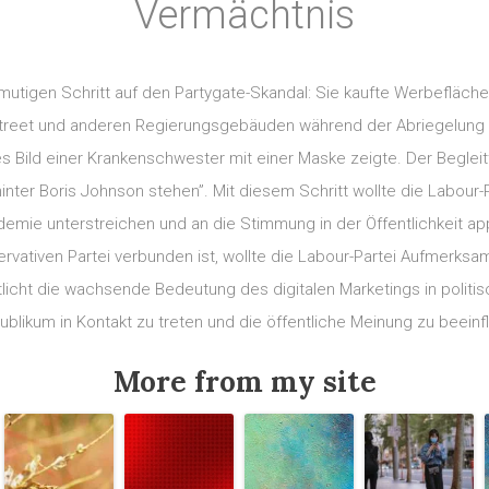
Vermächtnis
m mutigen Schritt auf den Partygate-Skandal: Sie kaufte Werbefläc
reet und anderen Regierungsgebäuden während der Abriegelung i
Bild einer Krankenschwester mit einer Maske zeigte. Der Begleittex
nter Boris Johnson stehen”. Mit diesem Schritt wollte die Labour
mie unterstreichen und an die Stimmung in der Öffentlichkeit ap
servativen Partei verbunden ist, wollte die Labour-Partei Aufmerks
icht die wachsende Bedeutung des digitalen Marketings in politis
blikum in Kontakt zu treten und die öffentliche Meinung zu beeinf
More from my site