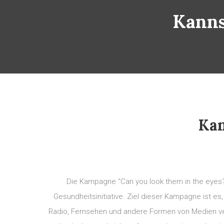
Kanns
Kan
Die Kampagne “Can you look them in the eyes?”
Gesundheitsinitiative. Ziel dieser Kampagne ist es
Radio, Fernsehen und andere Formen von Medien ver