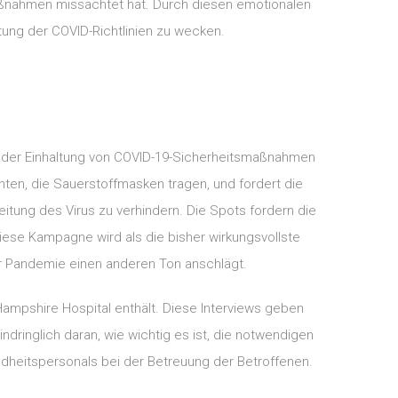
aßnahmen missachtet hat. Durch diesen emotionalen
tung der COVID-Richtlinien zu wecken.
g der Einhaltung von COVID-19-Sicherheitsmaßnahmen
en, die Sauerstoffmasken tragen, und fordert die
eitung des Virus zu verhindern. Die Spots fordern die
iese Kampagne wird als die bisher wirkungsvollste
r Pandemie einen anderen Ton anschlägt.
Hampshire Hospital enthält. Diese Interviews geben
dringlich daran, wie wichtig es ist, die notwendigen
dheitspersonals bei der Betreuung der Betroffenen.