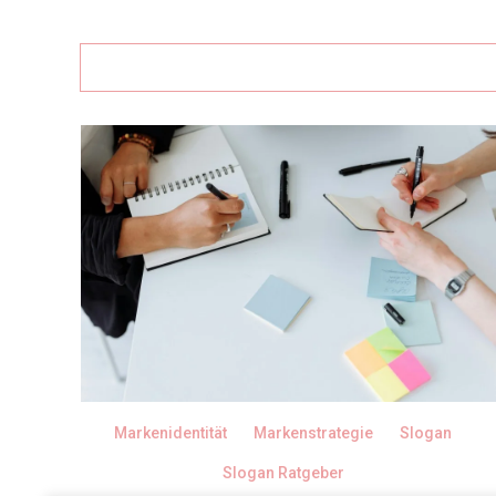
navigation
Markenidentität
Markenstrategie
Slogan
Slogan Ratgeber