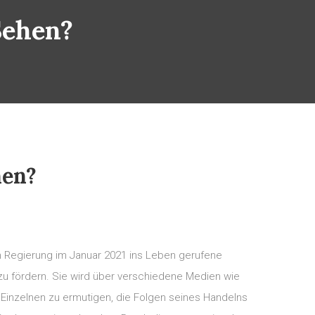
Sehen?
hen?
en Regierung im Januar 2021 ins Leben gerufene
t zu fördern. Sie wird über verschiedene Medien wie
Einzelnen zu ermutigen, die Folgen seines Handelns