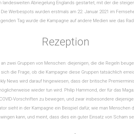
landesweiten Abriegelung Englands gestartet, mit der die steigen
 Die Werbespots wurden erstmals am 22. Januar 2021 im Fernseh
folgenden Tag wurde die Kampagne auf andere Medien wie das Radi
Rezeption
n zwei Gruppen von Menschen: diejenigen, die die Regeln beugen, u
 sich die Frage, ob die Kampagne diese Gruppen tatsächlich erreic
ekly News wird darauf hingewiesen, dass der britische Premierminist
glicherweise wieder tun wird. Philip Hammond, der für das Magaz
er COVID-Vorschriften zu bewegen, und zwar insbesondere diejenigen
tator sieht in der Kampagne ein Beispiel dafür, wie man Menschen 
wingen kann, und meint, dass dies ein guter Einsatz von Scham se