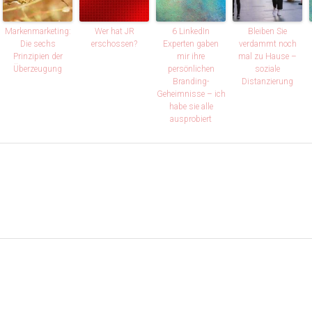
Markenmarketing:
Wer hat JR
6 LinkedIn
Bleiben Sie
Die sechs
erschossen?
Experten gaben
verdammt noch
Prinzipien der
mir ihre
mal zu Hause –
Überzeugung
persönlichen
soziale
Branding-
Distanzierung
Geheimnisse – ich
habe sie alle
ausprobiert