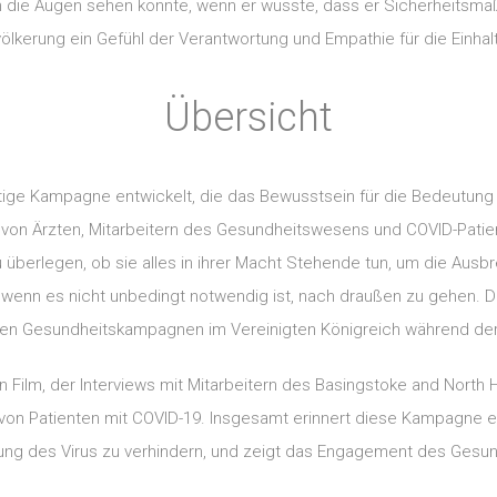
n die Augen sehen könnte, wenn er wüsste, dass er Sicherheitsm
völkerung ein Gefühl der Verantwortung und Empathie für die Einhal
Übersicht
ige Kampagne entwickelt, die das Bewusstsein für die Bedeutun
von Ärzten, Mitarbeitern des Gesundheitswesens und COVID-Patient
 überlegen, ob sie alles in ihrer Macht Stehende tun, um die Ausbr
, wenn es nicht unbedingt notwendig ist, nach draußen zu gehen. D
heren Gesundheitskampagnen im Vereinigten Königreich während de
 Film, der Interviews mit Mitarbeitern des Basingstoke and North 
g von Patienten mit COVID-19. Insgesamt erinnert diese Kampagne ein
ng des Virus zu verhindern, und zeigt das Engagement des Gesun