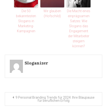
Die 50
Wir glauben
Die Macht eines
bekanntesten
(Hofschild)
einprägsamen
Slogans in
Satzes: Wie
Marketing-
Slogans das
Kampagnen
Engagement
der Mitarbeiter
steigern
können?
Sloganizer
Post
9 Personal Branding Trends für 2024: Ihre Blaupause
für beruflichen Erfolg