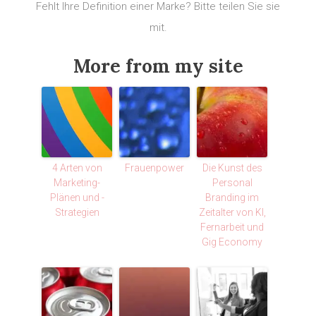
Fehlt Ihre Definition einer Marke? Bitte teilen Sie sie
mit.
More from my site
4 Arten von
Frauenpower
Die Kunst des
Marketing-
Personal
Plänen und -
Branding im
Strategien
Zeitalter von KI,
Fernarbeit und
Gig Economy