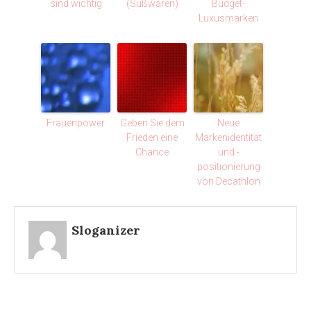
sind wichtig
(Süßwaren)
Budget-
Luxusmarken
Frauenpower
Geben Sie dem
Neue
Frieden eine
Markenidentität
Chance
und -
positionierung
von Decathlon
Sloganizer