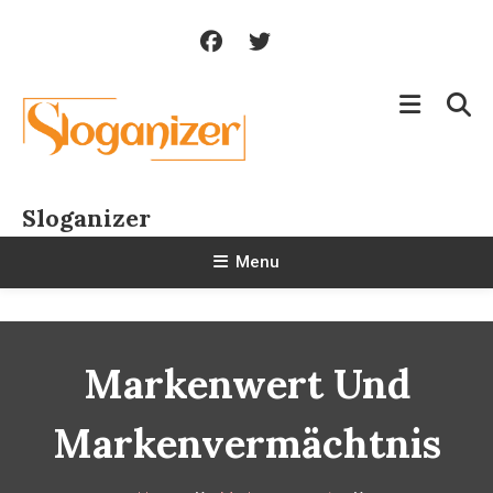
Skip
To
Content
Sloganizer
Menu
Markenwert Und
Markenvermächtnis