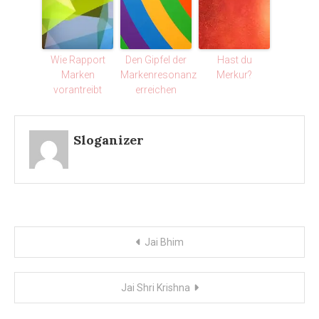
Wie Rapport
Den Gipfel der
Hast du
Marken
Markenresonanz
Merkur?
vorantreibt
erreichen
Sloganizer
Post
Jai Bhim
navigation
Jai Shri Krishna