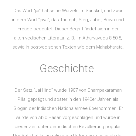
Das Wort “jai” hat seine Wurzeln im Sanskrit, und zwar
in dem Wort “jaya”, das Triumph, Sieg, Jubel, Bravo und
Freude bedeutet. Dieser Begriff findet sich in der
alten vedischen Literatur, z. B. im Atharvaveda 8.50.8,
sowie in postvedischen Texten wie dem Mahabharata.
Geschichte
Der Satz “Jai Hind” wurde 1907 von Champakaraman
Pillai geprägt und später in den 1940er Jahren als
Slogan der Indischen Nationalarmee übernommen. Er
wurde von Abid Hasan vorgeschlagen und wurde in
dieser Zeit unter der indischen Bevölkerung populär.
Der Satz hat keine religiösen Untertöne, und nach der