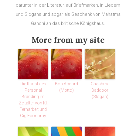
darunter in der Literatur, auf Briefmarken, in Liedern
und Slogans und sogar als Geschenk von Mahatma
Gandhi an das britische Königshaus.
More from my site
Die Kunst des
Bon Accord
Chashme
Personal
(Motto)
Baddoor
Branding im
(Slogan)
Zeitalter von KI,
Fernarbeit und
Gig Economy