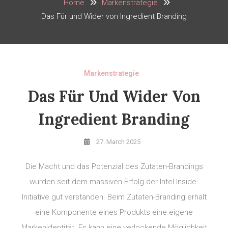
Home
Markenstrategie
Das Für und Wider von Ingredient Branding
Markenstrategie
Das Für Und Wider Von
Ingredient Branding
27. March 2025
Die Macht und das Potenzial des Zutaten-Brandings
wurden seit dem massiven Erfolg der Intel Inside-
Initiative gut verstanden. Beim Zutaten-Branding erhält
eine Komponente eines Produkts eine eigene
Markenidentität. Es kann eine verlockende Möglichkeit