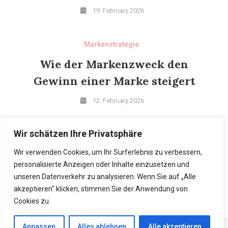
19. February 2026
Markenstrategie
Wie der Markenzweck den
Gewinn einer Marke steigert
12. February 2026
Wir schätzen Ihre Privatsphäre
Markenstrategie
Marketing für Männer
Wir verwenden Cookies, um Ihr Surferlebnis zu verbessern,
personalisierte Anzeigen oder Inhalte einzusetzen und
5. February 2026
unseren Datenverkehr zu analysieren. Wenn Sie auf „Alle
akzeptieren" klicken, stimmen Sie der Anwendung von
Cookies zu.
Anpassen
Alles ablehnen
Alle akzeptieren