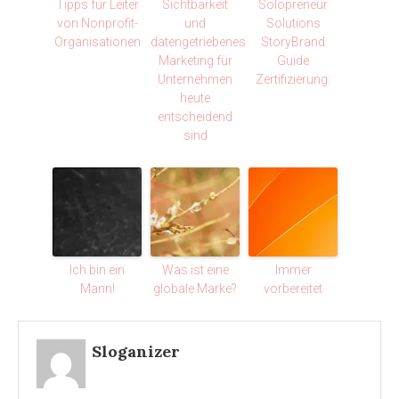
Tipps für Leiter
Sichtbarkeit
Solopreneur
von Nonprofit-
und
Solutions
Organisationen
datengetriebenes
StoryBrand
Marketing für
Guide
Unternehmen
Zertifizierung:
heute
entscheidend
sind
Ich bin ein
Was ist eine
Immer
Mann!
globale Marke?
vorbereitet
Sloganizer