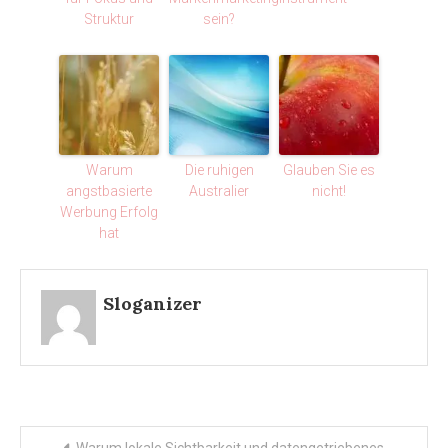
Struktur
sein?
Warum
Die ruhigen
Glauben Sie es
angstbasierte
Australier
nicht!
Werbung Erfolg
hat
Sloganizer
Post
Warum lokale Sichtbarkeit und datengetriebenes