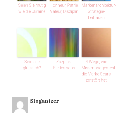
Seien Sie mutig
Honneur, Patrie,
Markenarchitektur-
wie die Ukraine
Valeur, Disziplin
Strategie-
Leitfaden
Sind alle
Zazpiak-
4 Wege, wie
glücklich?
Fledermaus
Missmanagement
die Marke Sears
zerstört hat
Sloganizer