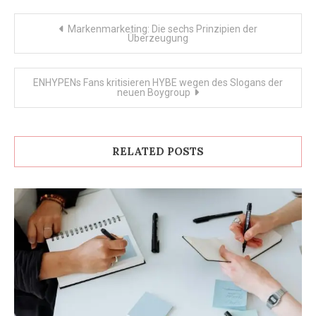
Post
Markenmarketing: Die sechs Prinzipien der
Überzeugung
navigation
ENHYPENs Fans kritisieren HYBE wegen des Slogans der
neuen Boygroup
RELATED POSTS