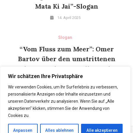
Mata Ki Jai”-Slogan
14. April 2025
Slogan
“Vom Fluss zum Meer”: Omer
Bartov über den umstrittenen
Slogan und warum die Zwei-
Wir schätzen Ihre Privatsphäre
Staaten-Lösung nicht
realisierbar ist
Wir verwenden Cookies, um Ihr Surferlebnis zu verbessern,
personalisierte Anzeigen oder Inhalte einzusetzen und
7. April 2025
unseren Datenverkehr zu analysieren. Wenn Sie auf „Alle
akzeptieren" klicken, stimmen Sie der Anwendung von
Cookies zu.
Anpassen
Alles ablehnen
Alle akzeptieren