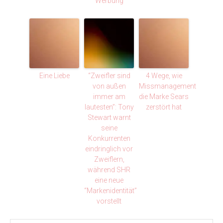
Werbung
Eine Liebe
“Zweifler sind
4 Wege, wie
von außen
Missmanagement
immer am
die Marke Sears
lautesten”: Tony
zerstört hat
Stewart warnt
seine
Konkurrenten
eindringlich vor
Zweiflern,
während SHR
eine neue
“Markenidentität”
vorstellt