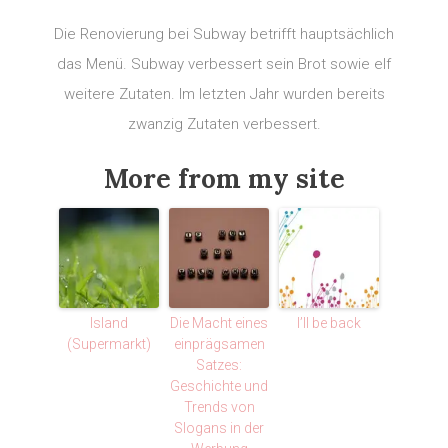
Die Renovierung bei Subway betrifft hauptsächlich
das Menü. Subway verbessert sein Brot sowie elf
weitere Zutaten. Im letzten Jahr wurden bereits
zwanzig Zutaten verbessert.
More from my site
Island
Die Macht eines
I’ll be back
(Supermarkt)
einprägsamen
Satzes:
Geschichte und
Trends von
Slogans in der